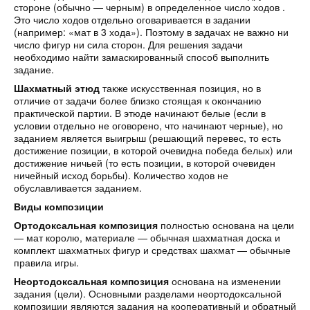
стороне (обычно — черным) в определенное число ходов .
Это число ходов отдельно оговаривается в задании
(например: «мат в 3 хода»). Поэтому в задачах не важно ни
число фигур ни сила сторон. Для решения задачи
необходимо найти замаскированный способ выполнить
задание.
Шахматный этюд
также искусственная позиция, но в
отличие от задачи более близко стоящая к окончанию
практической партии. В этюде начинают белые (если в
условии отдельно не оговорено, что начинают черные), но
заданием является выигрыш (решающий перевес, то есть
достижение позиции, в которой очевидна победа белых) или
достижение ничьей (то есть позиции, в которой очевиден
ничейный исход борьбы). Количество ходов не
обуславливается заданием.
Виды композиции
Ортодоксальная композиция
полностью основана на цели
— мат королю, материале — обычная шахматная доска и
комплект шахматных фигур и средствах шахмат — обычные
правила игры.
Неортодоксальная композиция
основана на изменении
задания (цели). Основными разделами неортодоксальной
композиции являются задания на кооперативный и обратный