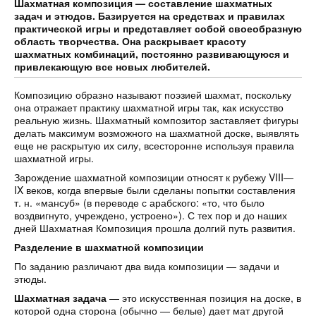
Шахматная композиция — составление шахматных
задач и этюдов. Базируется на средствах и правилах
практической игры и представляет собой своеобразную
область творчества. Она раскрывает красоту
шахматных комбинаций, постоянно развивающуюся и
привлекающую все новых любителей.
Композицию образно называют поэзией шахмат, поскольку
она отражает практику шахматной игры так, как искусство
реальную жизнь. Шахматный композитор заставляет фигуры
делать максимум возможного на шахматной доске, выявлять
еще не раскрытую их силу, всесторонне используя правила
шахматной игры.
Зарождение шахматной композиции относят к рубежу VIII—
IX веков, когда впервые были сделаны попытки составления
т. н. «мансуб» (в переводе с арабского: «то, что было
воздвигнуто, учреждено, устроено»). С тех пор и до наших
дней Шахматная Композиция прошла долгий путь развития.
Разделение в шахматной композиции
По заданию различают два вида композиции — задачи и
этюды.
Шахматная задача
— это искусственная позиция на доске, в
которой одна сторона (обычно — белые) дает мат другой