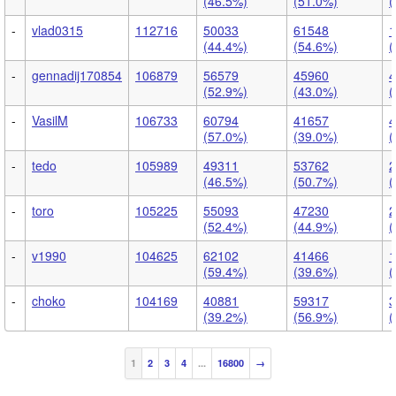
(46.5%)
(51.0%)
(
-
vlad0315
112716
50033
61548
1
(44.4%)
(54.6%)
(
-
gennadij170854
106879
56579
45960
4
(52.9%)
(43.0%)
(
-
VasilM
106733
60794
41657
4
(57.0%)
(39.0%)
(
-
tedo
105989
49311
53762
2
(46.5%)
(50.7%)
(
-
toro
105225
55093
47230
2
(52.4%)
(44.9%)
(
-
v1990
104625
62102
41466
1
(59.4%)
(39.6%)
(
-
choko
104169
40881
59317
3
(39.2%)
(56.9%)
(
1
2
3
4
...
16800
→