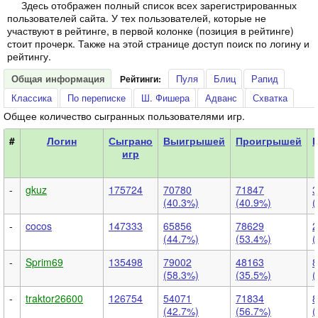
Здесь отображен полный список всех зарегистрированных
пользователей сайта. У тех пользователей, которые не
участвуют в рейтинге, в первой колонке (позиция в рейтинге)
стоит прочерк. Также на этой странице доступ поиск по логину и
рейтингу.
Общая информация
Пуля
Блиц
Рапид
Рейтинги:
Классика
По переписке
Ш. Фишера
Адванс
Схватка
Общее количество сыгранных пользователями игр.
#
Логин
Сыграно
Выигрышей
Проигрышей
игр
-
gkuz
175724
70780
71847
3
(40.3%)
(40.9%)
(
-
cocos
147333
65856
78629
2
(44.7%)
(53.4%)
(
-
Sprim69
135498
79002
48163
8
(58.3%)
(35.5%)
(
-
traktor26600
126754
54071
71834
8
(42.7%)
(56.7%)
(