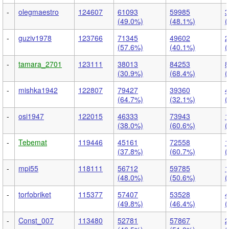
-
olegmaestro
124607
61093
59985
3
(49.0%)
(48.1%)
(
-
guziv1978
123766
71345
49602
2
(57.6%)
(40.1%)
(
-
tamara_2701
123111
38013
84253
8
(30.9%)
(68.4%)
(
-
mishka1942
122807
79427
39360
4
(64.7%)
(32.1%)
(
-
osi1947
122015
46333
73943
1
(38.0%)
(60.6%)
(
-
Tebemat
119446
45161
72558
1
(37.8%)
(60.7%)
(
-
mpi55
118111
56712
59785
1
(48.0%)
(50.6%)
(
-
torfobriket
115377
57407
53528
4
(49.8%)
(46.4%)
(
-
Const_007
113480
52781
57867
2