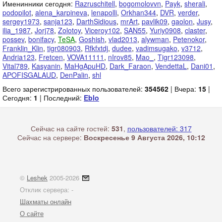
Именинники сегодня:
Razruschitell
,
bogomolovvn
,
Payk
,
sherali
,
podopilot
,
alena_karpineva
,
lenapolli
,
Orkhan344
,
DVR
,
verder
,
sergey1973
,
sanja123
,
DarthSidious
,
mrArt
,
pavlik09
,
gaolon
,
Jusy
,
ilia_1987
,
Jorj78
,
Zolotoy
,
Viceroy102
,
SAN55
,
Yuriy0908
,
claster
,
possev
,
bonifacy
,
TeSA
,
Goshish
,
vlad2013
,
alywman
,
Petenokor
,
Franklin_Klin
,
tigr080903
,
Rfkfxtdj
,
dudee
,
vadimsugako
,
v3712
,
Andria123
,
Fretcen
,
VOVA11111
,
nIrov85
,
Mao_
,
Tigr123098
,
Vital789
,
Kasyanin
,
MaHgApuHD
,
Dark_Faraon
,
VendettaL
,
Dani01
,
APOFISGALAUD
,
DenPalin
,
shl
Всего зарегистрированных пользователей:
354562
| Вчера:
15
|
Сегодня:
1
| Последний:
Eblo
Сейчас на сайте гостей:
531
,
пользователей: 317
Сейчас на сервере:
Воскресенье 9 Августа 2026, 10:12
©
Leshek
2005-2026
Отклик сервера:
-
Шахматы онлайн
О сайте