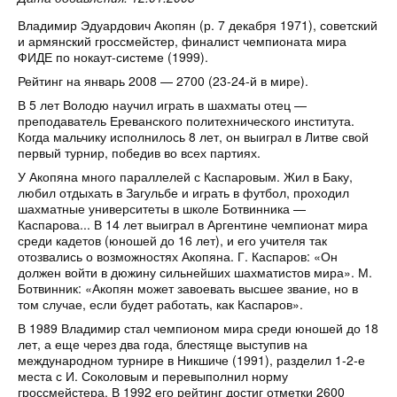
Владимир Эдуардович Акопян (р. 7 декабря 1971), советский
и армянский гроссмейстер, финалист чемпионата мира
ФИДЕ по нокаут-системе (1999).
Рейтинг на январь 2008 — 2700 (23-24-й в мире).
В 5 лет Володю научил играть в шахматы отец —
преподаватель Ереванского политехнического института.
Когда мальчику исполнилось 8 лет, он выиграл в Литве свой
первый турнир, победив во всех партиях.
У Акопяна много параллелей с Каспаровым. Жил в Баку,
любил отдыхать в Загульбе и играть в футбол, проходил
шахматные университеты в школе Ботвинника —
Каспарова... В 14 лет выиграл в Аргентине чемпионат мира
среди кадетов (юношей до 16 лет), и его учителя так
отозвались о возможностях Акопяна. Г. Каспаров: «Он
должен войти в дюжину сильнейших шахматистов мира». М.
Ботвинник: «Акопян может завоевать высшее звание, но в
том случае, если будет работать, как Каспаров».
В 1989 Владимир стал чемпионом мира среди юношей до 18
лет, а еще через два года, блестяще выступив на
международном турнире в Никшиче (1991), разделил 1-2-е
места с И. Соколовым и перевыполнил норму
гроссмейстера. В 1992 его рейтинг достиг отметки 2600