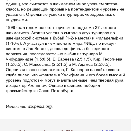
единиц, что считается в шахматном мире уровнем экстра-
класса, но решающий прорыв на претендентский уровень не
удавался. Отдельные успехи в турнирах чередовались с
неудачами.
1999 стал годом нового творческого подъема 27-летнего
шахматиста. Акопян успешно сыграл в двух турнирах по
швейцарской системе в Дубай (1-2-е места) и Филадельфии
(1-10-е). А участвуя в чемпионате мира ФИДЕ по нокаут-
системе в Лас-Вегасе, дошел до финала без единого
поражения, последовательно выбив из турнира М.
Чибурданидзе (1,5:0,5), Е. Бареева (2,5:1,5), Кир. Георгиева
(1,5:0,5), С. Мовсесяна (2,5:1,5) и М. Адамса (2,5:0,5).
Оценивая шансы финалистов, Г. Каспаров на сайте своего
клуба писал, что «фантазия Халифмана и его более высокий
уровень подготовки могут значить меньше, чем твердая рука
и характер Акопяна». Однако в финале победил
гроссмейстер из Санкт-Петербурга.
Источник: wikipedia.org.