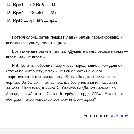
14. Kpe1 — e2 Kc6 — d4+
15. Kpe2 — f2 Фh1 — f3+
16. Kpf2 — g1 Фf3 — g4+
Потеря слона, затем пешки и ладьи белым гарантировано. И,
неискушая судьбу, белые сдались.
Вот такие две разные партии. «Думайте сами, решайте сами —
играть или не играть».
P.S.
Кстати, побродив пару часов перед написанием данной
статьи по интернету, я так и не нашел хоть не много
теоретического материала по дебюту «Защита Домиано» за
черных. За белых — есть, правда, без упоминания названия
дебюта. Например, в книге А. Халифман "Дебют белыми по
Ананду. 1. е4" том1 , Санкт-Петербург, Гарде, 2004г. Может, кто
обладает такой «сверхсекретной» информацией?
Автор статьи:
aviktorov