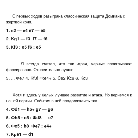
С первых ходов разыграна классическая защита Домиана с
жертвой коня.
1. е2 — е4 e7 — e5
2. Kg1 — f3
f7 — f6
3. Кf3 : e5 f6 : e5
Я всегда считал, что так играя, черные проигрывают
форсировано. Относительно лучше
3. ... Фe7 4. Kf3! Ф:e4+ 5. Ce2 Kc6 6. Kc3
Хотя и здесь у белых лучшее развитие и атака. Но вернемся к
нашей партии. События в ней продолжались так.
4. Фd1 — h5+ g7 — g6
5. Фh5 :
e5+ Фd8 — e7
6. Фe5 : h8 Фе7 : е4+
7. Крe1 — d1