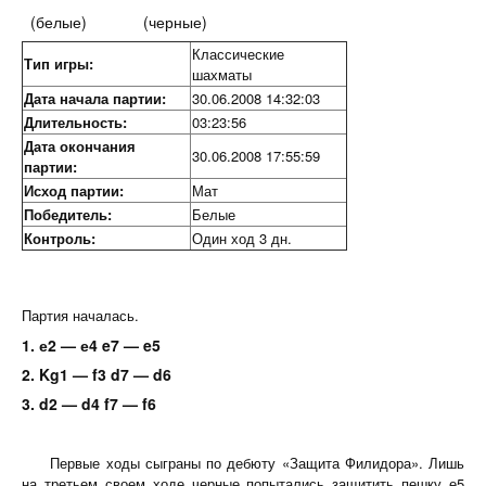
(белые) (черные)
Классические
Тип игры:
шахматы
Дата начала партии:
30.06.2008 14:32:03
Длительность:
03:23:56
Дата окончания
30.06.2008 17:55:59
партии:
Исход партии:
Мат
Победитель:
Белые
Контроль:
Один ход 3 дн.
Партия началась.
1. е2 — е4 e7 — e5
2. Kg1 — f3 d7 — d6
3. d2 — d4 f7 — f6
Первые ходы сыграны по дебюту «Защита Филидора». Лишь
на третьем своем ходе черные попытались защитить пешку е5