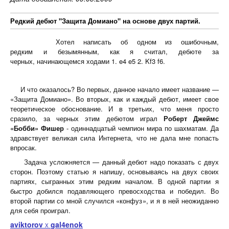
Редкий дебют "Защита Домиано" на основе двух партий.
Хотел написать об одном из ошибочным,
редким и безымянным, как я считал, дебюте за
черных, начинающемся ходами 1. e4 e5 2. Kf3 f6.
И что оказалось? Во первых, данное начало имеет название —
«Защита Домиано». Во вторых, как и каждый дебют, имеет свое
теоретическое обоснование. И в третьих, что меня просто
сразило, за черных этим дебютом играл
Роберт Джеймс
«Бобби» Фишер
- одиннадцатый чемпион мира по шахматам. Да
здравствует великая сила Интернета, что не дала мне попасть
впросак.
Задача усложняется — данный дебют надо показать с двух
сторон. Поэтому статью я напишу, основываясь на двух своих
партиях, сыгранных этим редким началом. В одной партии я
быстро добился подавляющего превосходства и победил. Во
второй партии со мной случился «конфуз», и я в ней неожиданно
для себя проиграл.
aviktorov
gal4enok
X