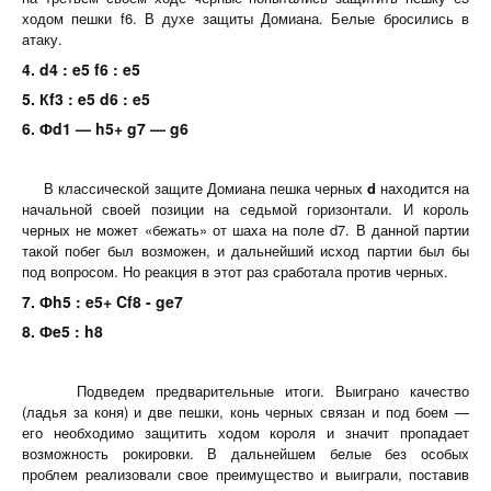
ходом пешки f6. В духе защиты Домиана. Белые бросились в
атаку.
4. d4 : e5 f6 : e5
5. Кf3 : e5 d6 : e5
6. Фd1 — h5+ g7 — g6
В классической защите Домиана пешка черных
d
находится на
начальной своей позиции на седьмой горизонтали. И король
черных не может «бежать» от шаха на поле d7. В данной партии
такой побег был возможен, и дальнейший исход партии был бы
под вопросом. Но реакция в этот раз сработала против черных.
7. Фh5 : e5+ Cf8 - ge7
8. Фe5 : h8
Подведем предварительные итоги. Выиграно качество
(ладья за коня) и две пешки, конь черных связан и под боем —
его необходимо защитить ходом короля и значит пропадает
возможность рокировки. В дальнейшем белые без особых
проблем реализовали свое преимущество и выиграли, поставив