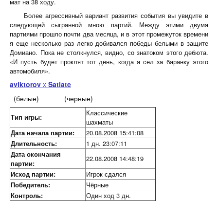
мат на 38 ходу.
Более агрессивный вариант развития события вы увидите в
следующей сыгранной мною партий. Между этими двумя
партиями прошло почти два месяца, и в этот промежуток времени
я еще несколько раз легко добивался победы белыми в защите
Домиано. Пока не столкнулся, видно, со знатоком этого дебюта.
«И пусть будет проклят тот день, когда я сел за баранку этого
автомобиля».
aviktorov
Satiate
X
(белые) (черные)
Классические
Тип игры:
шахматы
Дата начала партии:
20.08.2008 15:41:08
Длительность:
1 дн. 23:07:11
Дата окончания
22.08.2008 14:48:19
партии:
Исход партии:
Игрок сдался
Победитель:
Чёрные
Контроль:
Один ход 3 дн.