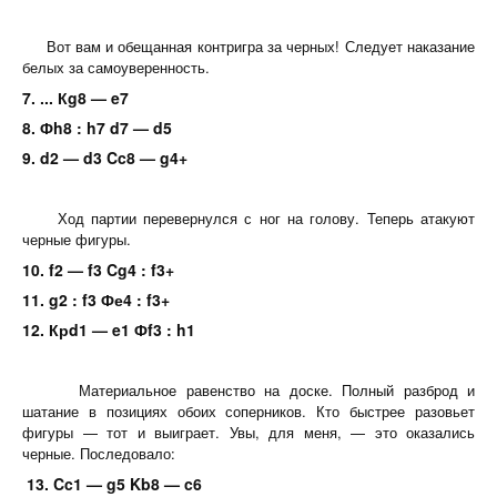
Вот вам и обещанная контригра за черных! Следует наказание
белых за самоуверенность.
7. ... Кg8 — e7
8. Фh8 : h7 d7 — d5
9. d2 — d3 Cc8 — g4+
Ход партии перевернулся с ног на голову. Теперь атакуют
черные фигуры.
10. f2 — f3 Cg4 : f3+
11. g2 : f3 Фе4 : f3+
12. Крd1 — e1 Фf3 : h1
Материальное равенство на доске. Полный разброд и
шатание в позициях обоих соперников. Кто быстрее разовьет
фигуры — тот и выиграет. Увы, для меня, — это оказались
черные. Последовало:
13. Cc1 — g5 Kb8 — c6