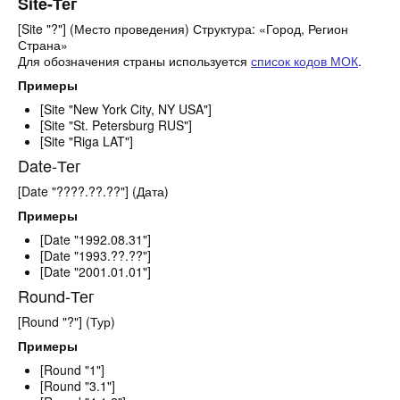
Site-Тег
[Site "?"] (Место проведения) Структура: «Город, Регион
Страна»
Для обозначения страны используется
список кодов МОК
.
Примеры
[Site "New York City, NY USA"]
[Site "St. Petersburg RUS"]
[Site "Riga LAT"]
Date-Тег
[Date "????.??.??"] (Дата)
Примеры
[Date "1992.08.31"]
[Date "1993.??.??"]
[Date "2001.01.01"]
Round-Тег
[Round "?"] (Тур)
Примеры
[Round "1"]
[Round "3.1"]