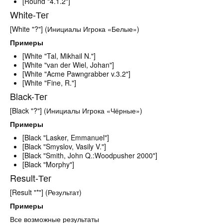
[Round "4.1.2"]
White-Тег
[White "?"] (Инициалы Игрока «Белые»)
Примеры
[White "Tal, Mikhail N."]
[White "van der Wiel, Johan"]
[White "Acme Pawngrabber v.3.2"]
[White "Fine, R."]
Black-Тег
[Black "?"] (Инициалы Игрока «Чёрные»)
Примеры
[Black "Lasker, Emmanuel"]
[Black "Smyslov, Vasily V."]
[Black "Smith, John Q.:Woodpusher 2000"]
[Black "Morphy"]
Result-Тег
[Result "*"] (Результат)
Примеры
Все возможные результаты