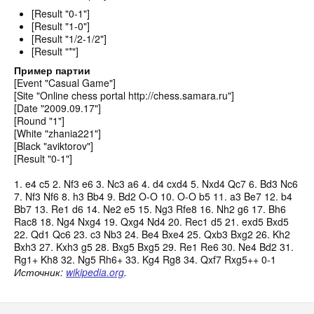
[Result "0-1"]
[Result "1-0"]
[Result "1/2-1/2"]
[Result "*"]
Пример партии
[Event "Casual Game"]
[Site "Online chess portal http://chess.samara.ru"]
[Date "2009.09.17"]
[Round "1"]
[White "zhania221"]
[Black "aviktorov"]
[Result "0-1"]
1. e4 c5 2. Nf3 e6 3. Nc3 a6 4. d4 cxd4 5. Nxd4 Qc7 6. Bd3 Nc6
7. Nf3 Nf6 8. h3 Bb4 9. Bd2 O-O 10. O-O b5 11. a3 Be7 12. b4
Bb7 13. Re1 d6 14. Ne2 e5 15. Ng3 Rfe8 16. Nh2 g6 17. Bh6
Rac8 18. Ng4 Nxg4 19. Qxg4 Nd4 20. Rec1 d5 21. exd5 Bxd5
22. Qd1 Qc6 23. c3 Nb3 24. Be4 Bxe4 25. Qxb3 Bxg2 26. Kh2
Bxh3 27. Kxh3 g5 28. Bxg5 Bxg5 29. Re1 Re6 30. Ne4 Bd2 31.
Rg1+ Kh8 32. Ng5 Rh6+ 33. Kg4 Rg8 34. Qxf7 Rxg5++ 0-1
Источник:
wikipedia.org
.