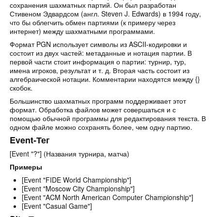
сохранения шахматных партий. Он был разработан
Стивеном Эдвардсом (англ. Steven J. Edwards) в
1994
году,
что бы облегчить обмен партиями (к примеру через
интернет) между шахматными программами.
Формат PGN использует символы из ASCII-кодировки и
состоит из двух частей: метаданные и нотация партии. В
первой части стоит информация о партии: турнир, тур,
имена игроков, результат и т. д. Вторая часть состоит из
алгебраической нотации. Комментарии находятся между {}
скобок.
Большинство шахматных программ поддерживает этот
формат. Обработка файлов может совершаться и с
помощью обычной программы для редактирования текста. В
одном файле можно сохранять более, чем одну партию.
Event-Тег
[Event "?"] (Названия турнира, матча)
Примеры
[Event "FIDE World Championship"]
[Event "Moscow City Championship"]
[Event "ACM North American Computer Championship"]
[Event "Casual Game"]