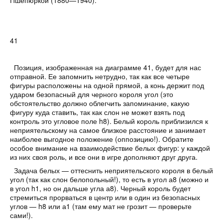
Пшепюркой (1880—1940).
41
Позиция, изображенная на
диаграмме 41
, будет для нас
отправной. Ее запомнить нетрудно, так как все четыре
фигуры расположены на одной прямой, а конь держит под
ударом безопасный для черного короля угол (это
обстоятельство должно облегчить запоминание, какую
фигуру куда ставить, так как слон не может взять под
контроль это угловое поле h8). Белый король приблизился к
неприятельскому на самое близкое расстояние и занимает
наиболее выгодное положение (оппозицию!). Обратите
особое внимание на взаимодействие белых фигур: у каждой
из них своя роль, и все они в игре дополняют друг друга.
Задача белых — оттеснить неприятельского короля в белый
угол (так как слон белопольный!), то есть в угол а8 (можно и
в угол h1, но он дальше угла а8). Черный король будет
стремиться прорваться в центр или в один из безопасных
углов — h8 или а1 (там ему мат не грозит — проверьте
сами!).