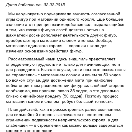
Дата добавления: 02.02.2015
Мы неоднократно подчеркивали важность согласованной
игры фигур при матовании одинокого короля. Еще большее
значение этот принцип взаимодействия сил, выражающийся
в том, что каждая фигура своей деятельностью на
шахматной доске дополняет деятельность других фигур,
приобретает при матовании слоном и конем. Вообще,
матование одинокого короля — хорошая школа для
изучения основ взаимодействия фигур.
Рассматриваемый нами здесь эндшпиль представляет
определенную трудность не только для начинающих, но и
для разрядников. Бывали случаи, что и опытные шахматисты
не справлялись с матованием слоном и конем за 50 ходов.
Во всяком случае, для достижения мата при наиболее
неблагоприятном расположении фигур сильнейшей стороне
необходимо, как правило, около 35 ходов, а это довольно
близко к ничейному пределу (50 ходов). Поэтому процесс
матования конем и слоном требует большой точности.
План действий, как и в рассмотренных ранее окончаниях,
для сильнейшей стороны заключается в постепенном
ограничении подвижности неприятельского короля, а для
слабейшей — в стремлении как можно дольше задержаться
королем в центре доски.