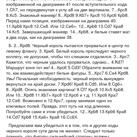
изображенной на
диаграмме 41
после вступительного хода
1.Ch7, но передвинутая к углу а8 на две вертикали.
7...Крс8
8.Кс5.
Знакомый маневр!
8...Kpd8 9.Кb7+ Крс8 10.Крc6 Крb8.
Перед нами позиция, изображенная на
диаграмме 40
.
11.Крb6 Крс8 12.Се8.
Или 12.Се6+.
12...Крb8 13.Cd7 Кра8
14.Кс5.
Завершающий маневр.
14...Крb8,
и белые ставят мат
в два хода, как на
диаграмме 38
.
Б. 2...Kpd8.
Черный король пытается прорваться в центр по
левому флангу.
3. Кре6.
Белый король преследует черного
коллегу, не допуская, чтобы тот слишком отдалился.
3...Крс7.
Кажется, что черным удалось прорваться, однако...
4.Kd7!
Маршрут коня тот же!
4...Крc6 5.Cd3!
Обратите внимание на
то, как взаимодействуют белые фигуры.
5...Крс7 6.Се4 Kpd8.
Увы! Печальная необходимость: черный король вынужден
вернуться на край доски.
7.Kpd6! Кре8 8.Cd5.
Или 8.Cg6+.
8...Kpd8.
Опять знакомая картина!
9.Cf7 Крс8 10.Кс5 Крb8.
Или 10...Kpd8 11.Кb7+ Крс8 12.Крc6 и т.д.
11.Крc6 Кра7
12.Се6.
Возможно и 12.Крс7, сразу занимая одно из
ключевых полей. Правда, этот путь на ход длиннее.
Попробуйте сами в этом убедиться.
12...Крb8 13.Крb6 Кра8
14.Cd7 Крb8 15.Ка6+ Кра8 16.Сс6Х.
Предлагаем вам убедиться и в том, что и другие ходы
черного короля сути дела не меняют. Следует только
помнить, что фигуры сильнейшей стороны должны