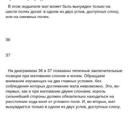
В этом эндшпиле мат может быть вынужден только на
шести полях доски: в одном из двух углов, доступных слону,
или на смежных полях.
36
37
На
диаграммах 36 и 37
показаны типичные заключительные
позиции при матовании слоном и конем. Обращаем
внимание изучающих на
два главных условия,
без
соблюдения которых достижение мата невозможно. Это, во-
первых, как и при матовании двумя слонами,
король
сильнейшей стороны должен обязательно находиться на
расстоянии хода коня от углового поля.
И, во-вторых,
мат
вынуждается только в одном из двух углов, доступных слону.