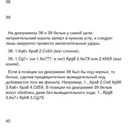
38
39
На
диаграммах 38 и 39
белые у самой цели:
неприятельский король заперт в нужном углу, и следует
лишь аккуратно провести заключительные удары.
38
.
1.Ка6+ Кра8 2.Сс6Х
(мат слоном).
39
.
1.Cg7+
(не 1.Ке7??, и пат)
Kpg8 2.Ке7X
или
2.Кh6X
(мат
конем).
Если в позиции на
диаграмме 38
был бы ход черных, то
белые, сделав предварительно выжидательный ход,
добиваются того же финала. Например,
1...Кра8 2.Се6 Крb8
3.Ка6+ Кра8 4.Cd5X.
В позиции на
диаграмме 39
белые
могут обойтись даже без выжидательного хода:
1...Kpg8
2.Ке7+ Kph8 3.Cg7X.
40