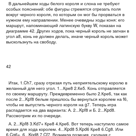
В дальнейшем ходы белого короля и слона не требуют
особых пояснений: обе фигуры стремятся отрезать поля
вокруг черного короля, по которым он мог бы прорваться в
нужном ему направлении. Менее очевидны ходы коня: его
маршрут, напоминающий латинскую букву W, показан на
диаграмме 42
. Других ходов, пока черный король не загнан в
угол а8, конь не должен делать, иначе черный король может
выскользнуть на свободу.
42
Итак,
1.Ch7,
сразу отрезая путь неприятельскому королю в
желанный для него угол.
1...Кре8 2.Ке5.
Конь отправляется
по своему маршруту. Преждевременно было 2.Кре6, так как
после 2...Kpf8 белым пришлось бы вернуться королем на f6,
чтобы не выпустить черного короля на g7. Теперь игра
распадается на два варианта:
А.
2...Kpf8 и
Б.
2...Kpd8.
Рассмотрим их по очереди.
А. 2...Kpf8 3.Kd7+ Кре8 4.Кре6.
Вот теперь наступило самое
время для хода королем.
4...Kpd8 5.Kpd6 Кре8 6.Cg8.
Или
6.Cg6+.
6...Kpd8 7.Cf7.
Возникла позиция, сходная с