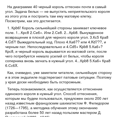
На
диаграмме 40
черный король оттеснен почти в самый
угол. Задача белых — не выпустить неприятельского короля
из этого угла и построить там ему матовую клетку.
Посмотрим, как это достигается.
1. Крb6!
Король сильнейшей стороны занимает ключевое
поле.
1...Крс8 2.Се6+.
Или 2.Се8.
2...Крb8.
Вынужденное
возвращение в плохой для черного короля угол.
3.Кс5 Кра8
4.Cd7!
Выжидательный ход. Плохо 4.Ка6?? или 4.Kd7??, и
черным пат. Непоследовательно и 4.Cd5+ Kpb8 5.Ка6+?
Крс8, и черный король вырывается из матовой сети, после
чего потребуется немало усилий от белых, чтобы короля
соперника вновь загнать в нужный угол.
4...Крb8 5.Ка6+ Кра8
6.Сс6X.
Как, очевидно, уже заметили читатели, сильнейшую сторону
и в этом эндшпиле подстерегают патовые ситуации. Поэтому
у края доски необходимо быть осторожным.
Теперь познакомимся, как осуществляется оттеснение
одинокого короля в нужный угол. Способ оттеснения,
которым мы будем пользоваться, предложен около 200 лет
назад известным французским шахматистом Ф. Филидором
(1726—1795), а методика обучения этому окончанию
разработана более 50 лет назад польским мастером Д.